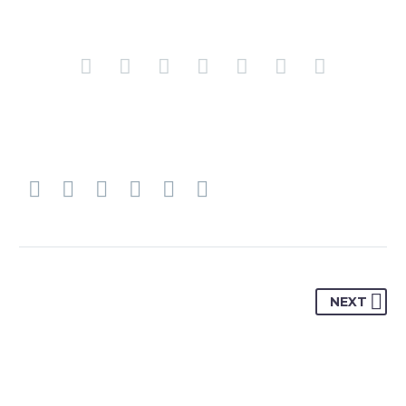
JENIFFER BURNS
Creative Heads Inc.
NEXT
CentralPath Makes it easy as grandmas apple
pie!