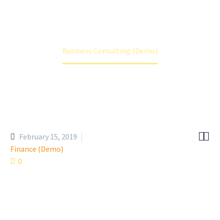
Home
Portfolio Item
Business Consulting (Demo)


February 15, 2019
Finance (Demo)
0